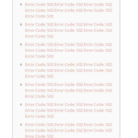
Error Code: 502 Error Code: 502 Error Code: 502
Error Code: 502 Error Code: 502 Error Code: 502
Error Code: 502
Error Code: 502 Error Code: 502 Error Code: 502
Error Code: 502 Error Code: 502 Error Code: 502
Error Code: 502
Error Code: 502 Error Code: 502 Error Code: 502
Error Code: 502 Error Code: 502 Error Code: 502
Error Code: 502
Error Code: 502 Error Code: 502 Error Code: 502
Error Code: 502 Error Code: 502 Error Code: 502
Error Code: 502
Error Code: 502 Error Code: 502 Error Code: 502
Error Code: 502 Error Code: 502 Error Code: 502
Error Code: 502
Error Code: 502 Error Code: 502 Error Code: 502
Error Code: 502 Error Code: 502 Error Code: 502
Error Code: 502
Error Code: 502 Error Code: 502 Error Code: 502
Error Code: 502 Error Code: 502 Error Code: 502
Error Code: 502