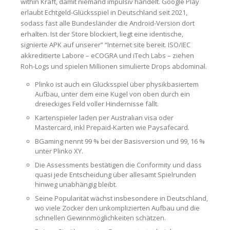
within Kraft, damit niemand impulsiv handelt. Google Play
erlaubt Echtgeld-Glücksspiel in Deutschland seit 2021,
sodass fast alle Bundesländer die Android-Version dort
erhalten. Ist der Store blockiert, liegt eine identische,
signierte APK auf unserer” “Internet site bereit. ISO/IEC
akkreditierte Labore – eCOGRA und iTech Labs – ziehen
Roh-Logs und spielen Millionen simulierte Drops abdominal.
Plinko ist auch ein Glücksspiel über physikbasiertem
Aufbau, unter dem eine Kugel von oben durch ein
dreieckiges Feld voller Hindernisse fällt.
Karten­spieler laden per Australian visa oder
Mastercard, inkl Prepaid-Karten wie Paysafecard.
BGaming nennt 99 % bei der Basisversion und 99, 16 %
unter Plinko XY.
Die Assessments bestätigen die Conformity und dass
quasi jede Entscheidung über allesamt Spielrunden
hinweg unabhängig bleibt.
Seine Popularität wächst insbesondere in Deutschland,
wo viele Zocker den unkomplizierten Aufbau und die
schnellen Gewinnmöglichkeiten schätzen.