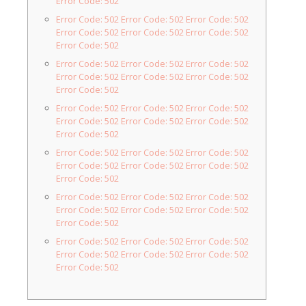
Error Code: 502
Error Code: 502 Error Code: 502 Error Code: 502
Error Code: 502 Error Code: 502 Error Code: 502
Error Code: 502
Error Code: 502 Error Code: 502 Error Code: 502
Error Code: 502 Error Code: 502 Error Code: 502
Error Code: 502
Error Code: 502 Error Code: 502 Error Code: 502
Error Code: 502 Error Code: 502 Error Code: 502
Error Code: 502
Error Code: 502 Error Code: 502 Error Code: 502
Error Code: 502 Error Code: 502 Error Code: 502
Error Code: 502
Error Code: 502 Error Code: 502 Error Code: 502
Error Code: 502 Error Code: 502 Error Code: 502
Error Code: 502
Error Code: 502 Error Code: 502 Error Code: 502
Error Code: 502 Error Code: 502 Error Code: 502
Error Code: 502