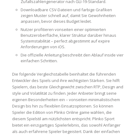
Zufallszahlengenerator nach GLI-19-Standard.
Downloadbare CSV-Dateien und farbige Grafiken
zeigen Muster schnell auf, damit Sie Gewohnheiten
anpassen, bevor dieses Budget leidet.
Nutzer profitieren vonseiten einer optimierten
Benutzeroberfläche, klarer Struktur darüber hinaus
Systemstabilität – perfect abgestimmt auf expire
Anforderungen von iOS.
Die offizielle Anleitung beschreibt den Ablauf inside vier
einfachen Schritten.
Die folgende Vergleichstabelle beinhaltet die führenden
Entwickler des Spiels und ihre wichtigsten Stärken. Sie hilft
Spielern, das beste Gleichgewicht zwischen RTP, Design and
style und Volatilität zu finden. Jeder Anbieter bringt seine
eigenen Besonderheiten ein – vonseiten minimalistischem
Design bis hin zu flexiblen Einsatzoptionen. So können
Spieler die Edition von Plinko Online game wählen, die
diesem Spielstil am nützlichsten entspricht. Plinko Sport
bietet ein einzigartiges Spielerlebnis, das sowohl Anfänger
als auch erfahrene Spieler begeistert. Dank der einfachen