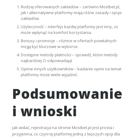
Rodzaj oferowanych zakładów – zarówno Mostbet.pl,
jak i alternatywne platformy mają różne zasady i opcje
zakładów.
Użyteczność – interfejs każdej platformy jest inny, co
może wpłynąć na komfort korzystania.
Bonusy i promocje – różnice w ofertach powitalnych
mogą być kluczowe w wyborze.
Dostępne metody płatności – sprawdź, które metody
najbardziej Ci odpowiadają!
Opinie innych użytkowników – badanie opinii na temat
platformy może wiele wyjaśnić.
Podsumowanie
i wnioski
Jak widać, rejestracja na stronie Mostbet.pl jest prosta i
przyjemna, co czyni tę platformę jedną z lepszych opcji dla