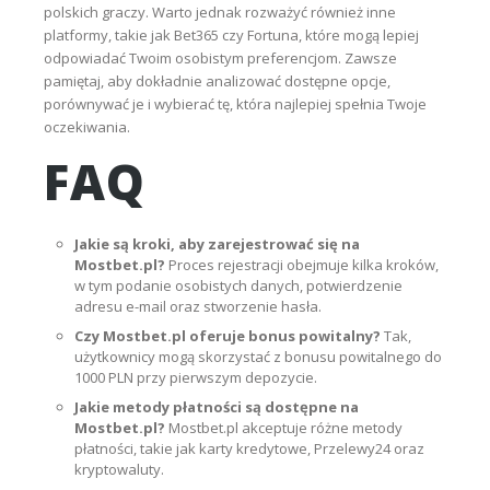
polskich graczy. Warto jednak rozważyć również inne
platformy, takie jak Bet365 czy Fortuna, które mogą lepiej
odpowiadać Twoim osobistym preferencjom. Zawsze
pamiętaj, aby dokładnie analizować dostępne opcje,
porównywać je i wybierać tę, która najlepiej spełnia Twoje
oczekiwania.
FAQ
Jakie są kroki, aby zarejestrować się na
Mostbet.pl?
Proces rejestracji obejmuje kilka kroków,
w tym podanie osobistych danych, potwierdzenie
adresu e-mail oraz stworzenie hasła.
Czy Mostbet.pl oferuje bonus powitalny?
Tak,
użytkownicy mogą skorzystać z bonusu powitalnego do
1000 PLN przy pierwszym depozycie.
Jakie metody płatności są dostępne na
Mostbet.pl?
Mostbet.pl akceptuje różne metody
płatności, takie jak karty kredytowe, Przelewy24 oraz
kryptowaluty.