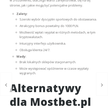
w zrozumieniu, dlaczego warto zarejestrować się na tej
stronie, jak i jakie mogą być potencjalne problemy.
Zalety:
Szeroki wybór dyscyplin sportowych do obstawiania.
Atrakcyjny bonus powitalny do 1000 PLN.
Możliwość wpłat i wypłat w różnych metodach, w tym
kryptowalutach.
Intuicyjny interfejs użytkownika.
Obsługa klienta 24/7.
Wady:
Brak lokalnych sklepów stacjonarnych.
Może występować opóźnienie w czasie wypłaty
wygranych.
Onl
ískat
Alternatywy
whi
nálně
exp
dla Mostbet.pl