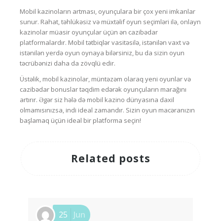
Mobil kazinoların artması, oyunçulara bir çox yeni imkanlar
sunur. Rahat, təhlükəsiz və müxtəlif oyun seçimləri ilə, onlayn
kazinolar müasir oyunçular üçün ən cazibədar
platformalardır. Mobil tətbiqlər vasitəsilə, istənilən vaxt və
istənilən yerdə oyun oynaya bilərsiniz, bu da sizin oyun
təcrübənizi daha da zövqlü edir.
Üstəlik, mobil kazinolar, müntəzəm olaraq yeni oyunlar və
cazibədar bonuslar təqdim edərək oyunçuların marağını
artırır. Əgər siz hələ də mobil kazino dünyasına daxil
olmamısınızsa, indi ideal zamandır. Sizin oyun macəranızın
başlamaq üçün ideal bir platforma seçin!
Related posts
25
Jun