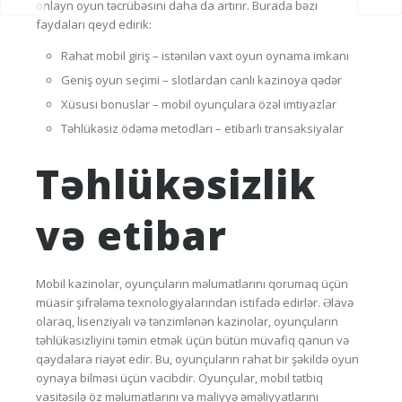
onlayn oyun təcrübəsini daha da artırır. Burada bəzi
faydaları qeyd edirik:
Rahat mobil giriş – istənilən vaxt oyun oynama imkanı
Geniş oyun seçimi – slotlardan canlı kazinoya qədər
Xüsusi bonuslar – mobil oyunçulara özəl imtiyazlar
Təhlükəsiz ödəmə metodları – etibarlı transaksiyalar
Təhlükəsizlik
və etibar
Mobil kazinolar, oyunçuların məlumatlarını qorumaq üçün
müasir şifrələmə texnologiyalarından istifadə edirlər. Əlavə
olaraq, lisenziyalı və tənzimlənən kazinolar, oyunçuların
təhlükəsizliyini təmin etmək üçün bütün müvafiq qanun və
qaydalara riayət edir. Bu, oyunçuların rahat bir şəkildə oyun
oynaya bilməsi üçün vacibdir. Oyunçular, mobil tətbiq
vasitəsilə öz məlumatlarını və maliyyə əməliyyatlarını