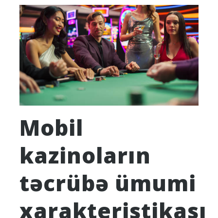
Mobil
kazinoların
təcrübə ümumi
xarakteristikası