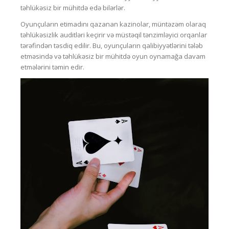
təhlükəsiz bir mühitdə edə bilərlər.
Oyunçuların etimadını qazanan kazinolar, müntəzəm olaraq
təhlükəsizlik auditləri keçirir və müstəqil tənzimləyici orqanlar
tərəfindən təsdiq edilir. Bu, oyunçuların qalibiyyətlərini tələb
etməsində və təhlükəsiz bir mühitdə oyun oynamağa davam
etmələrini təmin edir.