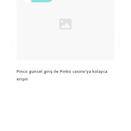
Pinco güncel giriş ile Pinko casino’ya kolayca
Ber
erişin
Ent
Glü