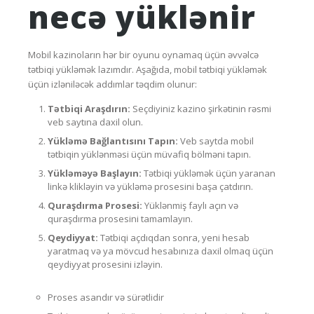
necə yüklənir
Mobil kazinoların hər bir oyunu oynamaq üçün əvvəlcə
tətbiqi yükləmək lazımdır. Aşağıda, mobil tətbiqi yükləmək
üçün izləniləcək addımlar təqdim olunur:
Tətbiqi Araşdırın:
Seçdiyiniz kazino şirkətinin rəsmi
veb saytına daxil olun.
Yükləmə Bağlantısını Tapın:
Veb saytda mobil
tətbiqin yüklənməsi üçün müvafiq bölməni tapın.
Yükləməyə Başlayın:
Tətbiqi yükləmək üçün yaranan
linkə klikləyin və yükləmə prosesini başa çatdırın.
Quraşdırma Prosesi:
Yüklənmiş faylı açın və
quraşdırma prosesini tamamlayın.
Qeydiyyat:
Tətbiqi açdıqdan sonra, yeni hesab
yaratmaq və ya mövcud hesabınıza daxil olmaq üçün
qeydiyyat prosesini izləyin.
Proses asandır və sürətlidir