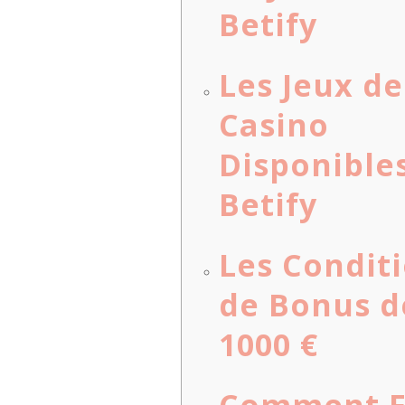
Betify
Les Jeux de
Casino
Disponible
Betify
Les Condit
de Bonus d
1000 €