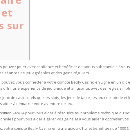
aire
 et
s sur
s pouvez jouer avec confiance et bénéficier de bonus substantiels ? Vous
des séances de jeu agréables et des gains réguliers.
 pouvez vous connecter à votre compte Betify Casino en Ligne en un clic
s offrir une expérience de jeu unique et amusante, avec des règles simpl
x de casino, tels que les slots, les jeux de table, les jeux de loterie et l
 aider à démarrer votre aventure de jeu.
osition 24h/24 pour vous aider à résoudre tout problème technique ou pou
ibles pour vous aider à gérer vos gains et à vous aider à optimiser vos s
éez votre compte Betify Casino en Ligne aujourd’hui et bénéficiez de 1000