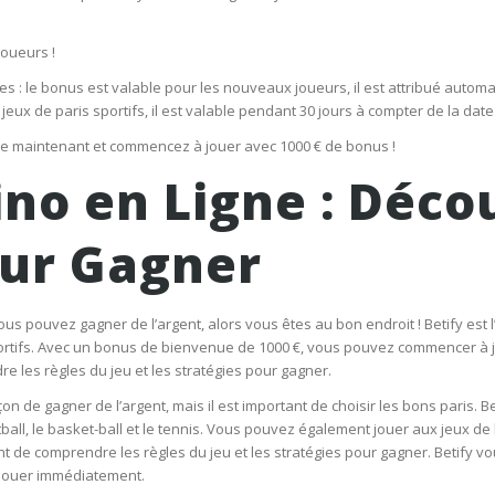
joueurs !
es : le bonus est valable pour les nouveaux joueurs, il est attribué automa
 jeux de paris sportifs, il est valable pendant 30 jours à compter de la date
ne maintenant et commencez à jouer avec 1000 € de bonus !
ino en Ligne : Déco
our Gagner
us pouvez gagner de l’argent, alors vous êtes au bon endroit ! Betify est l
portifs. Avec un bonus de bienvenue de 1000 €, vous pouvez commencer à
e les règles du jeu et les stratégies pour gagner.
on de gagner de l’argent, mais il est important de choisir les bons paris. Be
ll, le basket-ball et le tennis. Vous pouvez également jouer aux jeux de h
tant de comprendre les règles du jeu et les stratégies pour gagner. Betify
jouer immédiatement.