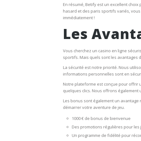
En résumé, Betify est un excellent choix
hasard et des paris sportifs variés, vous
immédiatement !
Les Avanta
Vous cherchez un casino en ligne sécurisé
sportifs. Mais quels sont les avantages d
La sécurité est notre priorité. Nous uti
informations personnelles sont en sécuri
Notre plateforme est conçue pour offrir 
quelques clics. Nous offrons également u
Les bonus sont également un avantage ma
démarrer votre aventure de jeu.
1000 € de bonus de bienvenue
Des promotions régulières pour les 
Un programme de fidélité pour réc