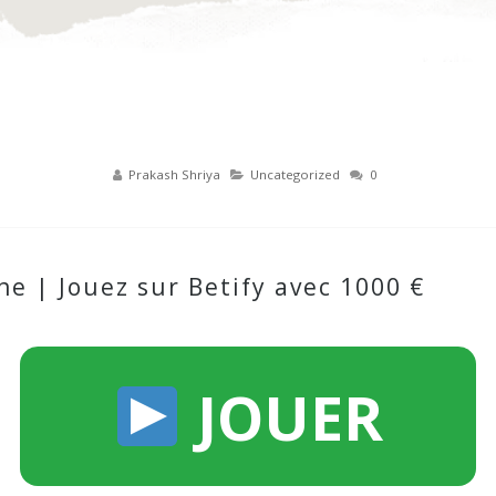
Prakash Shriya
Uncategorized
0
ne | Jouez sur Betify avec 1000 €
JOUER