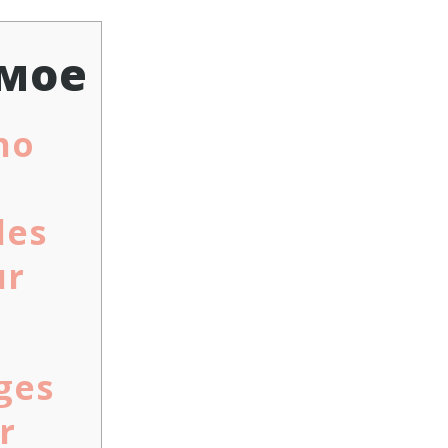
мое
no
les
ur
ges
r