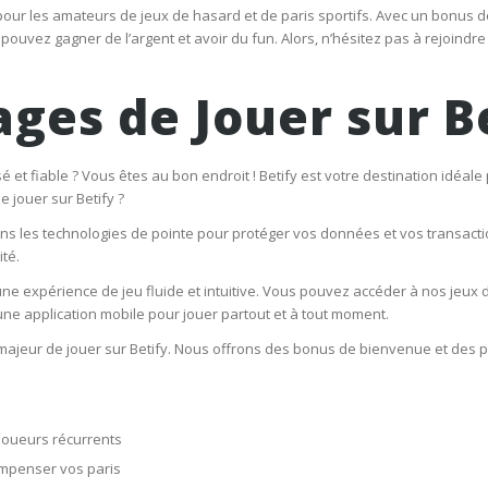
 pour les amateurs de jeux de hasard et de paris sportifs. Avec un bonus 
 pouvez gagner de l’argent et avoir du fun. Alors, n’hésitez pas à rejoindr
ges de Jouer sur B
 et fiable ? Vous êtes au bon endroit ! Betify est votre destination idéal
e jouer sur Betify ?
lisons les technologies de pointe pour protéger vos données et vos transa
té.
une expérience de jeu fluide et intuitive. Vous pouvez accéder à nos jeux 
ne application mobile pour jouer partout et à tout moment.
jeur de jouer sur Betify. Nous offrons des bonus de bienvenue et des p
joueurs récurrents
ompenser vos paris