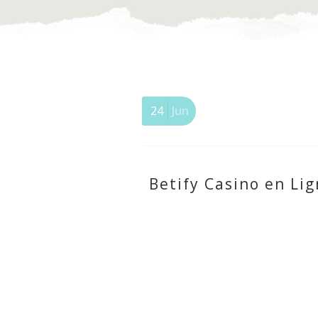
24
Jun
Betify Casino en Lig