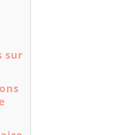
s sur
ions
e