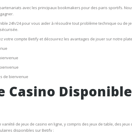
artenariats avec les principaux bookmakers pour des paris sportifs. Nous
 gagner.
onible 24h/24 pour vous aider à résoudre tout problème technique ou de j
sécurisée.
ez votre compte Betify et découvrez les avantages de jouer sur notre plat
enue
 bienvenue
 bienvenue
nus de bienvenue
e Casino Disponible
 variété de jeux de casino en ligne, y compris des jeux de table, des jeux 
laires disponibles sur Betify :