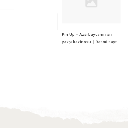
line
Pin Up – Azərbaycanın ən
yaxşı kazinosu | Rəsmi sayt