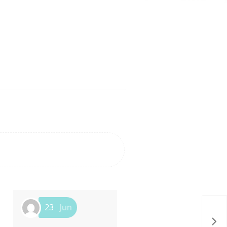
23
Jun
30
Aug
Navi
feel