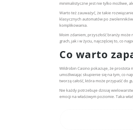
minimalistyczne jest nie tylko możliwe, a
Warto też zauważyć, że takie rozwiązani
klasycznych automatów po zwolenników n
komplikowania.
Moim zdaniem, przyszłość branży może nale
grach, jak i w życiu, najczęściej to, co n
Co warto zap
Wildrobin Casino pokazuje, że prostota 
umożliwiając skupienie się na tym, co na
tworzą całość, która może przypaść do 
Nie każdy potrzebuje dzisiaj wielowarst
emocji na właściwym poziomie. Taka właśn