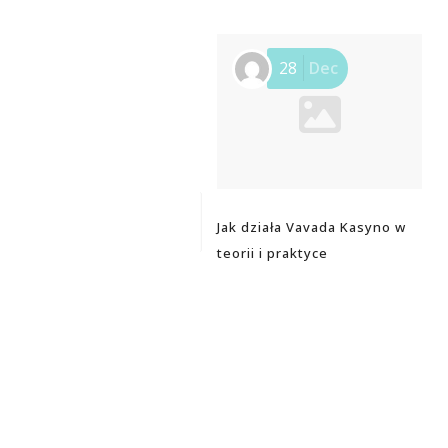
28
Dec
Jak działa Vavada Kasyno w
teorii i praktyce