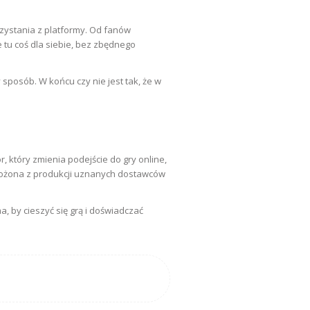
rzystania z platformy. Od fanów
tu coś dla siebie, bez zbędnego
 sposób. W końcu czy nie jest tak, że w
 który zmienia podejście do gry online,
 złożona z produkcji uznanych dostawców
, by cieszyć się grą i doświadczać