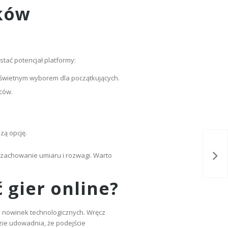
ków
stać potencjał platformy:
 świetnym wyborem dla początkujących.
ców.
zą opcję.
Tes
t zachowanie umiaru i rozwagi. Warto
 gier online?
ch nowinek technologicznych. Wręcz
dzie udowadnia, że podejście