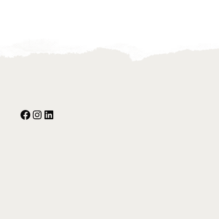
Facebook
Instagram
Our Social Media: