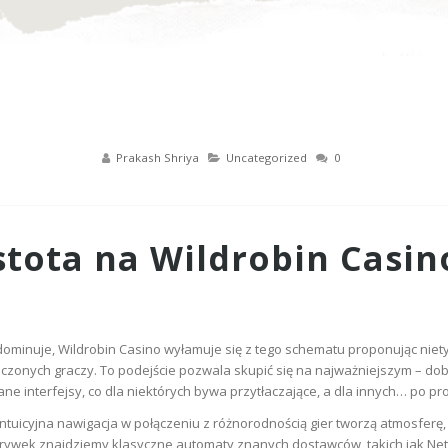
Prakash Shriya
Uncategorized
0
tota na Wildrobin Casin
ominuje, Wildrobin Casino wyłamuje się z tego schematu proponując niet
czonych graczy. To podejście pozwala skupić się na najważniejszym – dob
ne interfejsy, co dla niektórych bywa przytłaczające, a dla innych… po pr
 intuicyjna nawigacja w połączeniu z różnorodnością gier tworzą atmosferę, 
rywek znajdziemy klasyczne automaty znanych dostawców, takich jak NetE