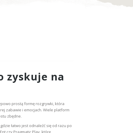
o zyskuje na
ypowo prostą formę rozgrywki, która
rej zabawie i emocjach. Wiele platform
ostu zbędne.
gdzie łatwo jest odnaleźć się od razu po
nt czy Pragmatic Play, które