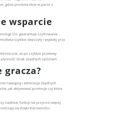
em, gdzie prostota idzie w parze z
ne wsparcie
hnologii SSL gwarantuje szyfrowanie
możliwia szybkie depozyty i wypłaty przy
ektroniczne, aż po szybkie przelewy
e płynność i brak zbędnych opóźnień.
e gracza?
enie nawigacji i eliminacja zbędnych
sów, jak aktywować promocje czy które
y nadmiar funkcji nie przynosi więcej
strzają się dzięki klarowności i