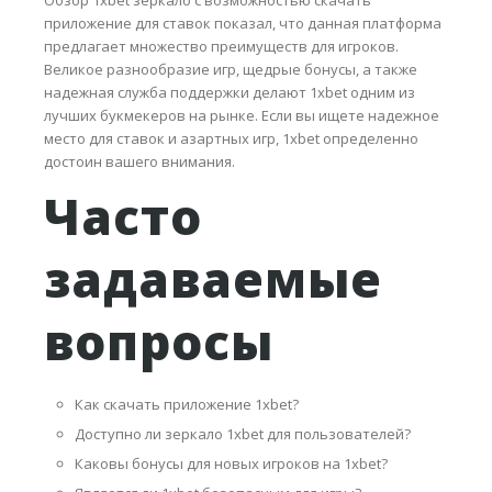
Обзор 1xbet зеркало с возможностью скачать
приложение для ставок показал, что данная платформа
предлагает множество преимуществ для игроков.
Великое разнообразие игр, щедрые бонусы, а также
надежная служба поддержки делают 1xbet одним из
лучших букмекеров на рынке. Если вы ищете надежное
место для ставок и азартных игр, 1xbet определенно
достоин вашего внимания.
Часто
задаваемые
вопросы
Как скачать приложение 1xbet?
Доступно ли зеркало 1xbet для пользователей?
Каковы бонусы для новых игроков на 1xbet?