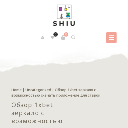
0
0
Home
|
Uncategorized
|
Обзор 1xbet зеркало с
возможностью скачать приложение для ставок
Обзор 1xbet
зеркало с
возможностью