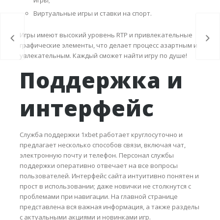
игры;
Виртуальные игры и ставки на спорт.
linic
Jak 
Игры имеют высокий уровень RTP и привлекательные
alth
bez
графические элементы, что делает процесс азартным и
увлекательным. Каждый сможет найти игру по душе!
Поддержка и
интерфейс
Служба поддержки 1xbet работает круглосуточно и
предлагает несколько способов связи, включая чат,
электронную почту и телефон. Персонал службы
поддержки оперативно отвечает на все вопросы
пользователей. Интерфейс сайта интуитивно понятен и
прост в использовании; даже новички не столкнутся с
проблемами при навигации. На главной странице
представлена вся важная информация, а также разделы
с актуальными акциями и новинками игр.