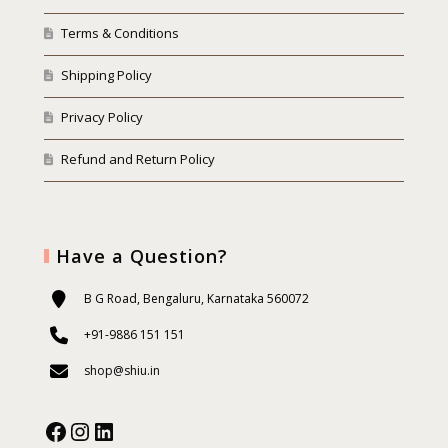
Terms & Conditions
Shipping Policy
Privacy Policy
Refund and Return Policy
Have a Question?
B G Road, Bengaluru, Karnataka 560072
+91-9886 151 151
shop@shiu.in
Facebook
Instagram
Our Social Media: