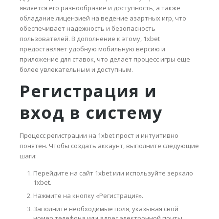
является его разнообразие и доступность, а также
обладание лицензией на ведение азартных игр, что
обеспечивает надежность и безопасность
пользователей. В дополнение к этому, 1xbet
предоставляет удобную мобильную версию и
приложение для ставок, что делает процесс игры еще
более увлекательным и доступным.
Регистрация и
вход в систему
Процесс регистрации на 1xbet прост и интуитивно
понятен. Чтобы создать аккаунт, выполните следующие
шаги:
Перейдите на сайт 1xbet или используйте зеркало
1xbet.
Нажмите на кнопку «Регистрация».
Заполните необходимые поля, указывая свой
номер телефона или адрес электронной почты.