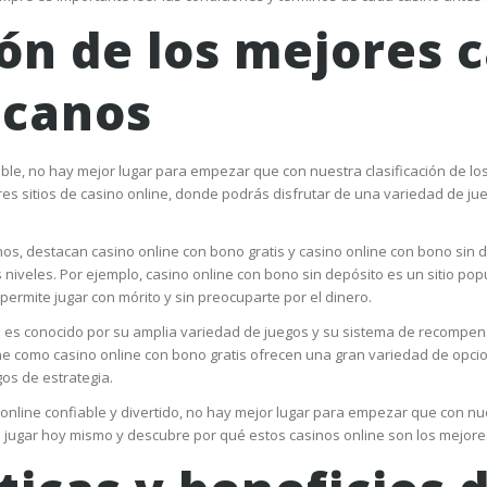
ión de los mejores 
icanos
able, no hay mejor lugar para empezar que con nuestra clasificación de lo
res sitios de casino online, donde podrás disfrutar de una variedad de ju
nos, destacan casino online con bono gratis y casino online con bono sin
niveles. Por ejemplo, casino online con bono sin depósito es un sitio po
 permite jugar con mórito y sin preocuparte por el dinero.
e es conocido por su amplia variedad de juegos y su sistema de recompen
ne como casino online con bono gratis ofrecen una gran variedad de opci
os de estrategia.
nline confiable y divertido, no hay mejor lugar para empezar que con nue
 jugar hoy mismo y descubre por qué estos casinos online son los mejore