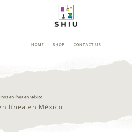
HOME
SHOP
CONTACT US
inos en línea en México
en línea en México