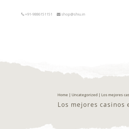
+91-9886151151
shop@shiu.in
Home
|
Uncategorized
|
Los mejores cas
Los mejores casinos 