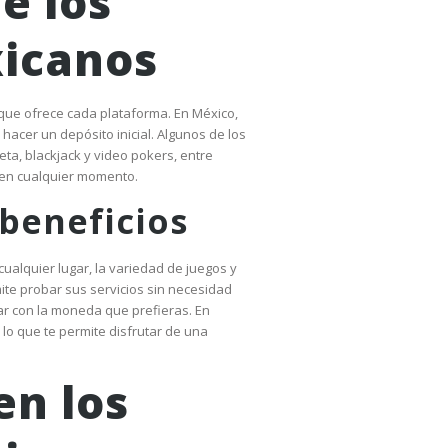
e los
xicanos
 que ofrece cada plataforma. En México,
hacer un depósito inicial. Algunos de los
ta, blackjack y video pokers, entre
 en cualquier momento.
 beneficios
cualquier lugar, la variedad de juegos y
ite probar sus servicios sin necesidad
gar con la moneda que prefieras. En
lo que te permite disfrutar de una
en los