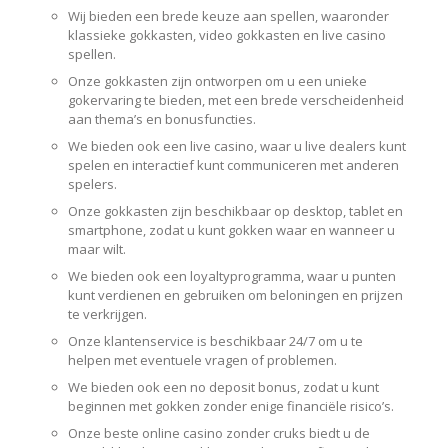
Wij bieden een brede keuze aan spellen, waaronder
klassieke gokkasten, video gokkasten en live casino
spellen.
Onze gokkasten zijn ontworpen om u een unieke
gokervaring te bieden, met een brede verscheidenheid
aan thema’s en bonusfuncties.
We bieden ook een live casino, waar u live dealers kunt
spelen en interactief kunt communiceren met anderen
spelers.
Onze gokkasten zijn beschikbaar op desktop, tablet en
smartphone, zodat u kunt gokken waar en wanneer u
maar wilt.
We bieden ook een loyaltyprogramma, waar u punten
kunt verdienen en gebruiken om beloningen en prijzen
te verkrijgen.
Onze klantenservice is beschikbaar 24/7 om u te
helpen met eventuele vragen of problemen.
We bieden ook een no deposit bonus, zodat u kunt
beginnen met gokken zonder enige financiële risico’s.
Onze beste online casino zonder cruks biedt u de