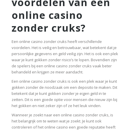
voordelen van een
online casino
zonder cruks?
Een online casino zonder cruks heeft verschillende
voordelen. Het is veilig en betrouwbaar, wat betekent dat je
persoonlijke gegevens en geld veilig zijn. Het is ook een plek
waar je kunt gokken zonder risico’s te lopen. Bovendien zijn
de spelers bij een online casino zonder cruks vaak beter
behandeld en krijgen ze meer aandacht.
Een online casino zonder cruks is ook een plek waar je kunt
gokken zonder de noodzaak om een deposito te maken. Dit
betekent dat je kunt gokken zonder je eigen geld in te
zetten. Dit is een goede optie voor mensen die nieuw zijn bij
het gokken en niet zeker zijn of ze het leuk vinden.
Wanneer je zoekt naar een online casino zonder cruks, is
het belangrijk om te weten wat je zoekt. Je kunt ook
controleren of het online casino een goede reputatie heeft