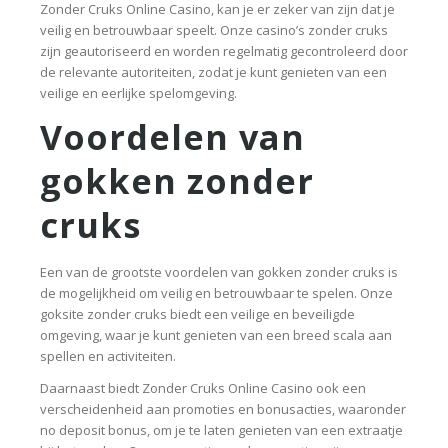
Zonder Cruks Online Casino, kan je er zeker van zijn dat je
veilig en betrouwbaar speelt. Onze casino’s zonder cruks
zijn geautoriseerd en worden regelmatig gecontroleerd door
de relevante autoriteiten, zodat je kunt genieten van een
veilige en eerlijke spelomgeving.
Voordelen van
gokken zonder
cruks
Een van de grootste voordelen van gokken zonder cruks is
de mogelijkheid om veilig en betrouwbaar te spelen. Onze
goksite zonder cruks biedt een veilige en beveiligde
omgeving, waar je kunt genieten van een breed scala aan
spellen en activiteiten.
Daarnaast biedt Zonder Cruks Online Casino ook een
verscheidenheid aan promoties en bonusacties, waaronder
no deposit bonus, om je te laten genieten van een extraatje