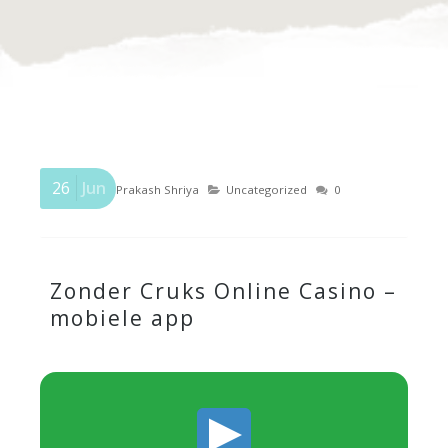
26
Jun
Prakash Shriya
Uncategorized
0
Zonder Cruks Online Casino –
mobiele app