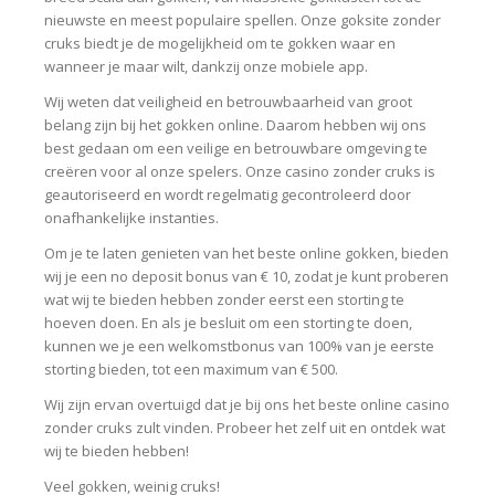
nieuwste en meest populaire spellen. Onze goksite zonder
cruks biedt je de mogelijkheid om te gokken waar en
wanneer je maar wilt, dankzij onze mobiele app.
Wij weten dat veiligheid en betrouwbaarheid van groot
belang zijn bij het gokken online. Daarom hebben wij ons
best gedaan om een veilige en betrouwbare omgeving te
creëren voor al onze spelers. Onze casino zonder cruks is
geautoriseerd en wordt regelmatig gecontroleerd door
onafhankelijke instanties.
Om je te laten genieten van het beste online gokken, bieden
wij je een no deposit bonus van € 10, zodat je kunt proberen
wat wij te bieden hebben zonder eerst een storting te
hoeven doen. En als je besluit om een storting te doen,
kunnen we je een welkomstbonus van 100% van je eerste
storting bieden, tot een maximum van € 500.
Wij zijn ervan overtuigd dat je bij ons het beste online casino
zonder cruks zult vinden. Probeer het zelf uit en ontdek wat
wij te bieden hebben!
Veel gokken, weinig cruks!