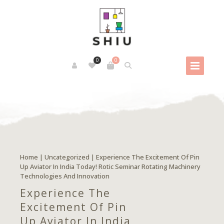
0
0
Home
|
Uncategorized
|
Experience The Excitement Of Pin
Up Aviator In India Today! Rotic Seminar Rotating Machinery
Technologies And Innovation
Experience The
Excitement Of Pin
Up Aviator In India