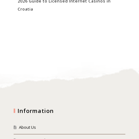
2026 Guide to Licensed Internet Casinos in
Pin
Croatia
İlgi
Information
About Us