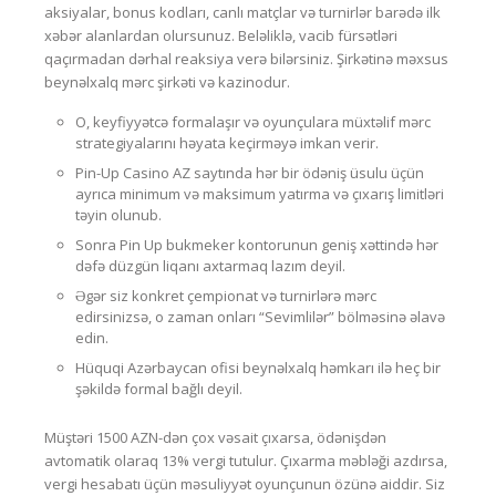
aksiyalar, bonus kodları, canlı matçlar və turnirlər barədə ilk
xəbər alanlardan olursunuz. Beləliklə, vacib fürsətləri
qaçırmadan dərhal reaksiya verə bilərsiniz. Şirkətinə məxsus
beynəlxalq mərc şirkəti və kazinodur.
O, keyfiyyətcə formalaşır və oyunçulara müxtəlif mərc
strategiyalarını həyata keçirməyə imkan verir.
Pin-Up Casino AZ saytında hər bir ödəniş üsulu üçün
ayrıca minimum və maksimum yatırma və çıxarış limitləri
təyin olunub.
Sonra Pin Up bukmeker kontorunun geniş xəttində hər
dəfə düzgün liqanı axtarmaq lazım deyil.
Əgər siz konkret çempionat və turnirlərə mərc
edirsinizsə, o zaman onları “Sevimlilər” bölməsinə əlavə
edin.
Hüquqi Azərbaycan ofisi beynəlxalq həmkarı ilə heç bir
şəkildə formal bağlı deyil.
Müştəri 1500 AZN-dən çox vəsait çıxarsa, ödənişdən
avtomatik olaraq 13% vergi tutulur. Çıxarma məbləği azdırsa,
vergi hesabatı üçün məsuliyyət oyunçunun özünə aiddir. Siz