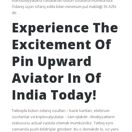
məhdudiyyətlərlə sadalanan bütün üsullarla mümkündür.
Ödəniş üçün sifariş edilə bilən minimum pul məbləği 35 AZN-
dir.
Experience The
Excitement Of
Pin Upward
Aviator In Of
India Today!
Tətbiqdə bütün ödəniş üsulları – bank kartları, elektrum
cüzdanlar və kriptovalyutalar – tam işləkdir. Əməliyyatların
statusunu actual vaxtda izləmək mümkündür. Tətbiq eyni
zamanda push-bildirişlər göndərir. Bu o deməkdir ki, siz yeni