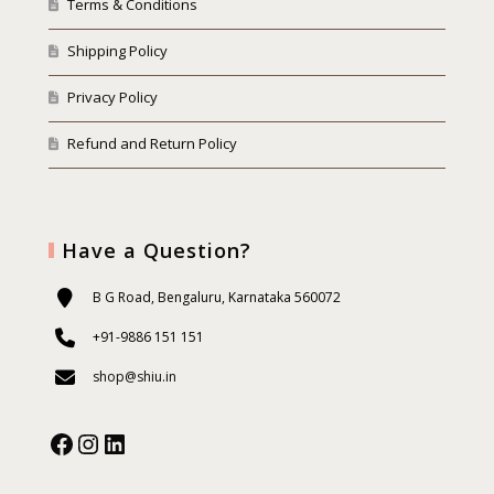
Terms & Conditions
Shipping Policy
Privacy Policy
Refund and Return Policy
Have a Question?
B G Road, Bengaluru, Karnataka 560072
+91-9886 151 151
shop@shiu.in
Facebook
Instagram
Our Social Media: