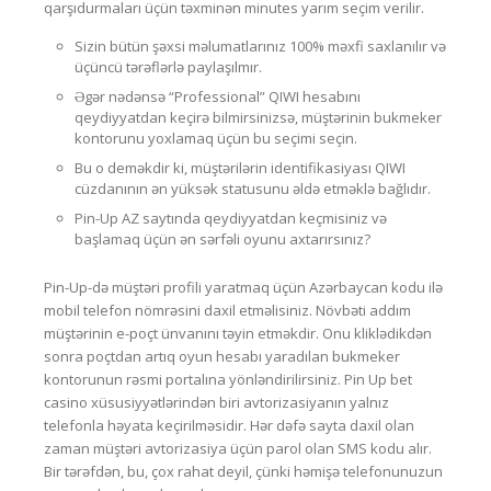
qarşıdurmaları üçün təxminən minutes yarım seçim verilir.
Sizin bütün şəxsi məlumatlarınız 100% məxfi saxlanılır və
üçüncü tərəflərlə paylaşılmır.
Əgər nədənsə “Professional” QIWI hesabını
qeydiyyatdan keçirə bilmirsinizsə, müştərinin bukmeker
kontorunu yoxlamaq üçün bu seçimi seçin.
Bu o deməkdir ki, müştərilərin identifikasiyası QIWI
cüzdanının ən yüksək statusunu əldə etməklə bağlıdır.
Pin-Up AZ saytında qeydiyyatdan keçmisiniz və
başlamaq üçün ən sərfəli oyunu axtarırsınız?
Pin-Up-də müştəri profili yaratmaq üçün Azərbaycan kodu ilə
mobil telefon nömrəsini daxil etməlisiniz. Növbəti addım
müştərinin e-poçt ünvanını təyin etməkdir. Onu kliklədikdən
sonra poçtdan artıq oyun hesabı yaradılan bukmeker
kontorunun rəsmi portalına yönləndirilirsiniz. Pin Up bet
casino xüsusiyyətlərindən biri avtorizasiyanın yalnız
telefonla həyata keçirilməsidir. Hər dəfə sayta daxil olan
zaman müştəri avtorizasiya üçün parol olan SMS kodu alır.
Bir tərəfdən, bu, çox rahat deyil, çünki həmişə telefonunuzun