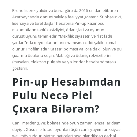
Brend lisenziyalıdır və buna görə də 2016-cı ildən etibarən
Azərbaycanda qanuni şəkildə fəaliyyət göstərir. Şübhəsiz ki,
lisenziya və tərəfdaşlar hesabına Pin-up kazinosu
məlumatların təhlükəsizliyini, ödənişləri və oyunun
dürüstlüyünü təmin edir. “Məxfilik siyasəti” və “İstifadə
şərtləri”ndə qeyd olunanların hamısına ciddi şəkildə əməl
olunur. Profilinizdə “Kassa” bölməsi va, ora daxil olun və pul
çıxarma üsulunu seçin. Məbləği və ödəniş rekvizitlərini
(məsələn, elektron pulqabı və ya lender hesabı nömrəsi)
göstərin.
Pin-up Hesabımdan
Pulu Necə Piel
Çıxara Bilərəm?
Canlı mərclər (Live) bölməsində oyun zamanı əmsallar daim
dəyişir. Xüsusilə futbol oyunları üçün canlı yayım funksiyası
weil mövcuddur. Matçın nəticələri təsdiqləndikdən dərhal