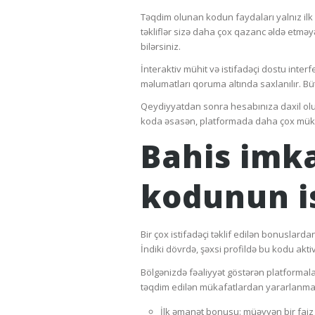
Təqdim olunan kodun faydaları yalnız ilk
təkliflər sizə daha çox qazanc əldə etməy
bilərsiniz.
İnteraktiv mühit və istifadəçi dostu interf
məlumatları qoruma altında saxlanılır. Bütün
Qeydiyyatdan sonra hesabınıza daxil olub
koda əsasən, platformada daha çox mükaf
Bahis imk
kodunun is
Bir çox istifadəçi təklif edilən bonuslar
İndiki dövrdə, şəxsi profildə bu kodu akt
Bölgənizdə fəaliyyət göstərən platformal
təqdim edilən mükafatlardan yararlanmaq 
İlk əmanət bonusu: müəyyən bir faiz nis