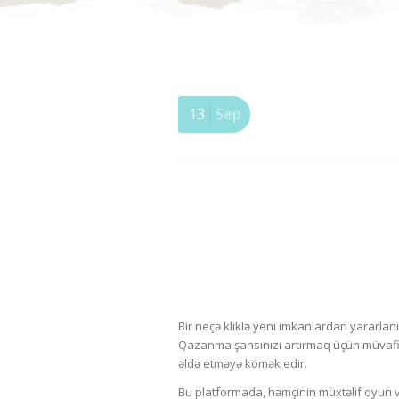
13
Sep
Bir neçə kliklə yeni imkanlardan yararlan
Qazanma şansınızı artırmaq üçün müvafiq 
əldə etməyə kömək edir.
Bu platformada, həmçinin müxtəlif oyun va