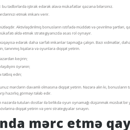
 bu tədbirlərdə iştirak edərək əlavə mükafatlar qazana bilərsiniz.
rclərinizi etmək imkanı verir.
əqdir. Aktivləşdirilmiş bonusların istifadə müddəti və çevirilmə şərtləri,
mükafatı əldə etmək strategiyanızda əsas rol oynayır.
müqayisə edərək daha sərfəli imkanlar tapmağa çalışın. Bəzi xidmətlər, dah
in, tanınmış liqalara və oyunlara diqqət yetirin.
nəzərdən keçirin;
əşdiyini öyrənin;
 tətbiq edin;
unuz mərclərin davamlı olmasına diqqət yetirin. Nəzərə alın ki, bonusların t
ı hazırlıq görməyi tələb edir.
n nəzərdə tutulan dostlar ilə birlikdə oyun oynamağı düşünmək müsbət bir 
vlərinə diqqət yetirin və yeni strategiyalar sınayın.
nda mərc etmə qay