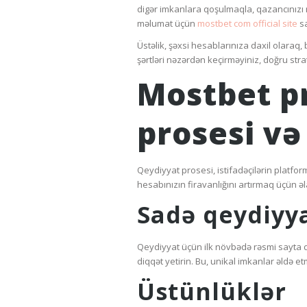
digər imkanlara qoşulmaqla, qazancınızı 
məlumat üçün
mostbet com official site
sa
Üstəlik, şəxsi hesablarınıza daxil olara
şərtləri nəzərdən keçirməyiniz, doğru str
Mostbet p
prosesi və
Qeydiyyat prosesi, istifadəçilərin platfo
hesabınızın firavanlığını artırmaq üçün əl
Sadə qeydiyy
Qeydiyyat üçün ilk növbədə rəsmi sayta d
diqqət yetirin. Bu, unikal imkanlar əldə e
Üstünlüklər