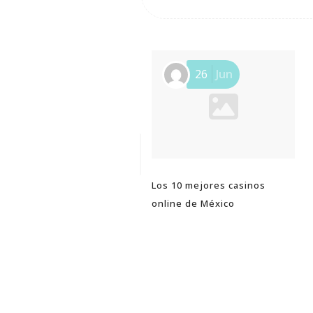
26
Jun
Los 10 mejores casinos
online de México