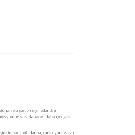
unan əla şərtləri qiymətləndirin.
sadiyyatdan yararlanaraq daha çox gəlir
idli idman tədbirlərinə, canlı oyunlara və