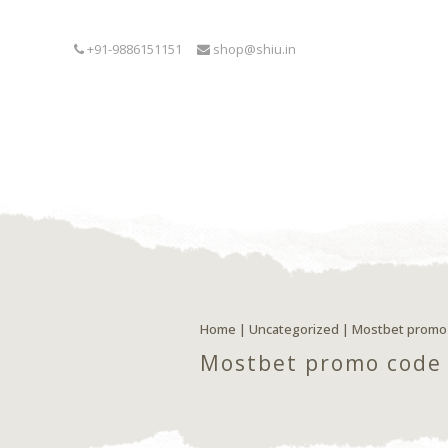
+91-9886151151
shop@shiu.in
Home
|
Uncategorized
|
Mostbet promo 
Mostbet promo code 