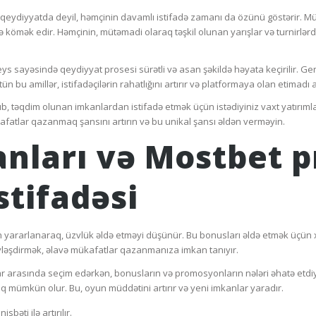
 qeydiyyatda deyil, həmçinin davamlı istifadə zamanı da özünü göstərir. M
ə kömək edir. Həmçinin, mütəmadi olaraq təşkil olunan yarışlar və turnirlə
eys sayəsində qeydiyyat prosesi sürətli və asan şəkildə həyata keçirilir. Geni
 bu amillər, istifadəçilərin rahatlığını artırır və platformaya olan etimadı ar
, təqdim olunan imkanlardan istifadə etmək üçün istədiyiniz vaxt yatırımla
atlar qazanmaq şansını artırın və bu unikal şansı əldən verməyin.
anları və Mostbet 
tifadəsi
dan yararlanaraq, üzvlük əldə etməyi düşünür. Bu bonusları əldə etmək üçün 
ivləşdirmək, əlavə mükafatlar qazanmanıza imkan tanıyır.
ar arasında seçim edərkən, bonusların və promosyonların nələri əhatə etdiy
mümkün olur. Bu, oyun müddətini artırır və yeni imkanlar yaradır.
bəti ilə artırılır.