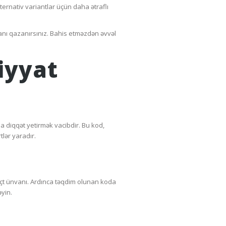
ernativ variantlar üçün daha ətraflı
anı qazanırsınız. Bahis etməzdən əvvəl
iyyat
a diqqət yetirmək vacibdir. Bu kod,
tlər yaradır.
oçt ünvanı. Ardınca təqdim olunan koda
əyin.