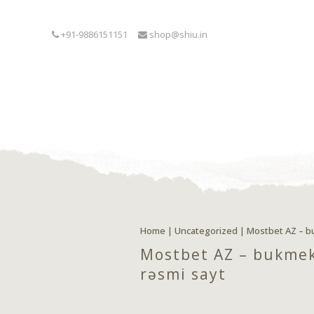
+91-9886151151
shop@shiu.in
Home
|
Uncategorized
|
Mostbet AZ – bu
Mostbet AZ – bukmeke
rəsmi sayt