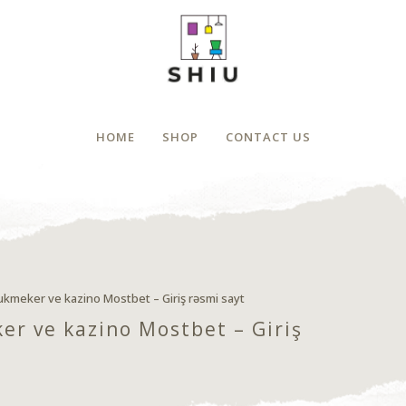
HOME
SHOP
CONTACT US
kmeker ve kazino Mostbet – Giriş rəsmi sayt
r ve kazino Mostbet – Giriş