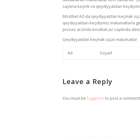
saytına keçirik və qeydiyyatdan keçdiyimiz
Mostbet AZ-da qeydiyyatdan keçmək üçün
qeydiyyatdan keçdiyimiz məlumatlarla giri
proses ərzində mostbet.az saytında dəst
Qeydiyyatdan keçmək üçün məlumatlar
Ad
Soyad
Leave a Reply
You must be
logged in
to post a comment