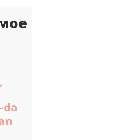
мое
r
-da
an