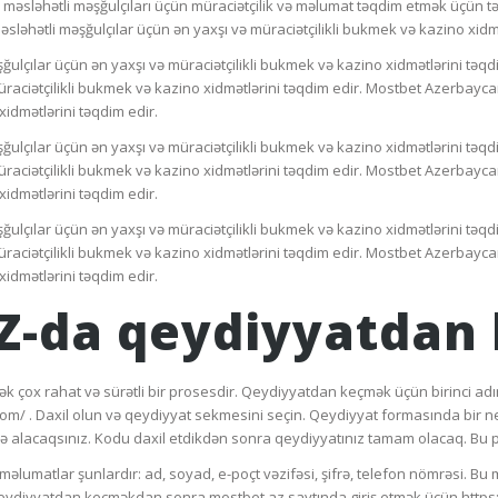
sləhətli məşğulçıları üçün müraciətçilik və məlumat təqdim etmək üçün təhl
sləhətli məşğulçılar üçün ən yaxşı və müraciətçilikli bukmek və kazino xidmə
ulçılar üçün ən yaxşı və müraciətçilikli bukmek və kazino xidmətlərini təq
üraciətçilikli bukmek və kazino xidmətlərini təqdim edir. Mostbet Azerbaycan
xidmətlərini təqdim edir.
ulçılar üçün ən yaxşı və müraciətçilikli bukmek və kazino xidmətlərini təq
üraciətçilikli bukmek və kazino xidmətlərini təqdim edir. Mostbet Azerbaycan
xidmətlərini təqdim edir.
ulçılar üçün ən yaxşı və müraciətçilikli bukmek və kazino xidmətlərini təq
üraciətçilikli bukmek və kazino xidmətlərini təqdim edir. Mostbet Azerbaycan
xidmətlərini təqdim edir.
Z-da qeydiyyatdan
çox rahat və sürətli bir prosesdir. Qeydiyyatdan keçmək üçün birinci adı
/ . Daxil olun və qeydiyyat sekmesini seçin. Qeydiyyat formasında bir ne
 ilə alacaqsınız. Kodu daxil etdikdən sonra qeydiyyatınız tamam olacaq. Bu
umatlar şunlardır: ad, soyad, e-poçt vəzifəsi, şifrə, telefon nömrəsi. B
 Qeydiyyatdan keçməkdan sonra mostbet.az saytında giriş etmək üçün htt