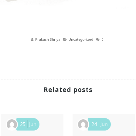
Prakash Shriya
Uncategorized
0
Related posts
25
Jun
24
Jun