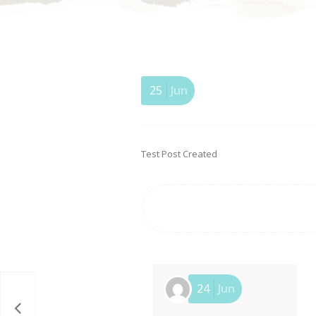
25
Jun
Test Post Created
24
Jun
lo247
zone