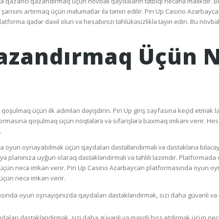
 qazancı qazandırmaq üçün növbəli qaydaların tətbiqi necənə malikdir. B
a şansını artırmaq üçün məlumatlar ilə təmin edilir. Pin Up Casino Azərbayca
atforma qədər daxil olun və hesabınızı təhlükəsizliklə təyin edin. Bu növbəl
azandırmaq Üçün N
oşulmaq üçün ilk adımları dəyişdirin. Pin Up giriş sayfasına keçid etmək 
rmasına qoşulmaq üçün nöqtələrə və sifarişlərə baxmaq imkanı verir. Hesab
.
 oyun oynayabilmək üçün qaydaları dəstəlləndirməli və dəstəklənə biləcə
iyyə planınıza uyğun olaraq dəstəkləndirməli və təhlili lazımdır. Platformad
k üçün necə imkan verir. Pin Up Casino Azərbaycan platformasında oyun oy
 üçün necə imkan verir.
ında oyun oynayışınızda qaydaları dəstəkləndirmək, sizi daha güvənli və
aları dəstəkləndirmək, sizi daha güvənli və məşqli hiss etdirmək üçün nec