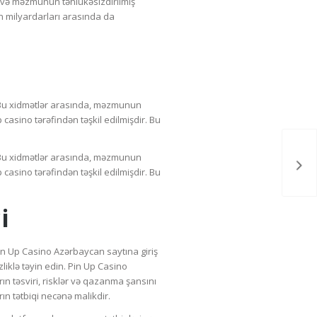
ı və məzmunun təhlükəsizdirilmiş
n milyardarları arasında da
. Bu xidmətlər arasında, məzmunun
casino tərəfindən təşkil edilmişdir. Bu
. Bu xidmətlər arasında, məzmunun
1wi
casino tərəfindən təşkil edilmişdir. Bu
i
n Up Casino Azərbaycan saytına giriş
liklə təyin edin. Pin Up Casino
n təsviri, risklər və qazanma şansını
n tətbiqi necənə malikdir.