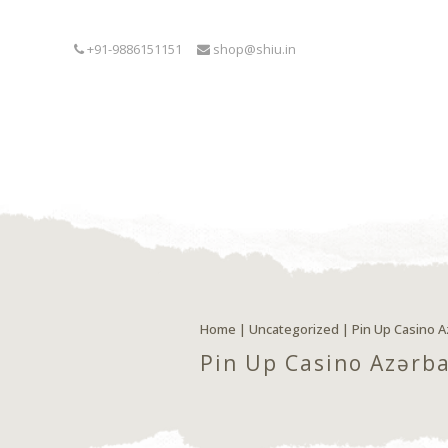
+91-9886151151
shop@shiu.in
Home
|
Uncategorized
|
Pin Up Casino 
Pin Up Casino Azərb