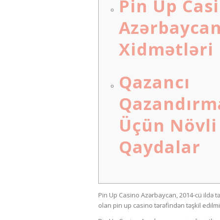
Pin Up Cas
Azərbaycan
Xidmətləri
Qazancı
Qazandırm
Üçün Növli
Qaydalar
Pin Up Casino Azərbaycan, 2014-cü ildə tə
olan pin up casino tərəfindən təşkil edi