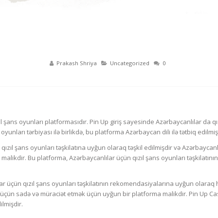
Prakash Shriya
Uncategorized
0
 şans oyunları platformasıdır. Pin Up giriş sayesinde Azərbaycanlılar da qız
yunları tərbiyası ilə birlikdə, bu platforma Azərbaycan dili ilə tətbiq edilmiş
ızıl şans oyunları təşkilatına uyğun olaraq təşkil edilmişdir və Azərbayca
malikdir. Bu platforma, Azərbaycanlılar üçün qızıl şans oyunları təşkilatı
r üçün qızıl şans oyunları təşkilatının rekomendasiyalarına uyğun olaraq 
ılar üçün sadə və müraciət etmək üçün uyğun bir platforma malikdir. Pin Up 
ilmişdir.