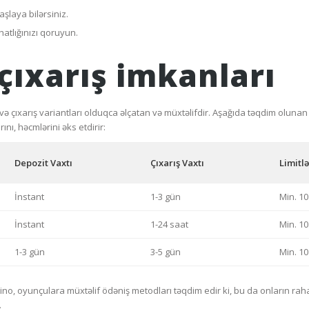
laya bilərsiniz.
hatlığınızı qoruyun.
çıxarış imkanları
çıxarış variantları olduqca əlçatan və müxtəlifdir. Aşağıda təqdim olunan cə
ını, həcmlərini əks etdirir:
Depozit Vaxtı
Çıxarış Vaxtı
Limitlə
İnstant
1-3 gün
Min. 10
İnstant
1-24 saat
Min. 10
1-3 gün
3-5 gün
Min. 10
, oyunçulara müxtəlif ödəniş metodları təqdim edir ki, bu da onların rahatlığ
.