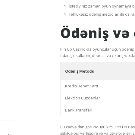
İstədiyiniz zaman oyun oynamaya baş
Təhlükəsiz ödəniş metodları ilə öz ra
Ödəniş və 
Pin Up Casino-da oyunçular üçün ödəniş və 
ödəniş üsullarını, depozit və çıxarış vaxtlar
Ödəniş Metodu
Kredit/Debet Kartı
Elektron Cüzdanlar
Bank Transferi
Bu cədvəldən göründüyü kimi, Pin Up Casino
Eine
şəkildə pul yerləşdirə və ya çəkə bilərsiniz