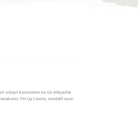
ir onlayn kazinoların nə cür imtiyazlar
nəcəksiniz. Pin Up Casino, müxtəlif oyun