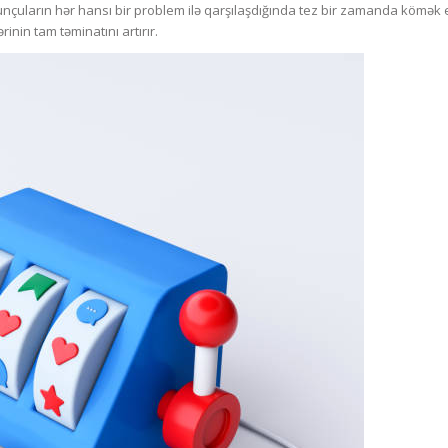
nçuların hər hansı bir problem ilə qarşılaşdığında tez bir zamanda kömək 
inin tam təminatını artırır.