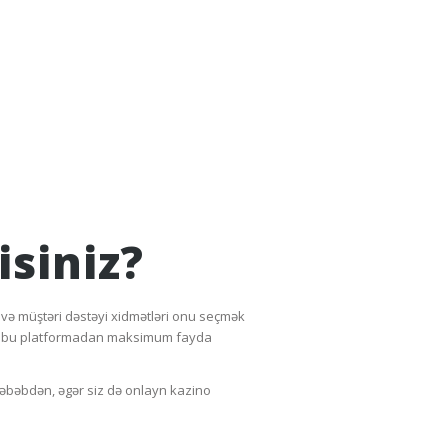
siniz?
 və müştəri dəstəyi xidmətləri onu seçmək
çular bu platformadan maksimum fayda
u səbəbdən, əgər siz də onlayn kazino