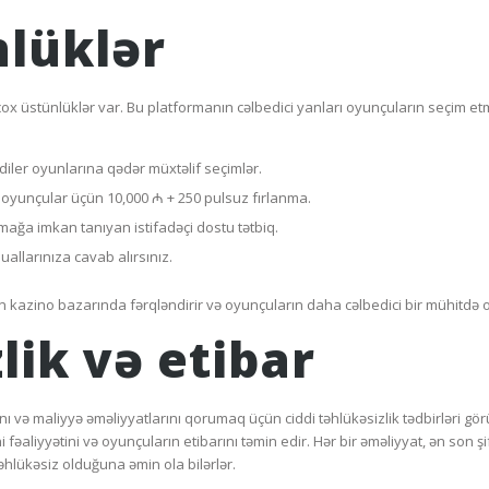
nlüklər
çox üstünlüklər var. Bu platformanın cəlbedici yanları oyunçuların seçim e
diler oyunlarına qədər müxtəlif seçimlər.
 oyunçular üçün 10,000 ₼ + 250 pulsuz fırlanma.
ağa imkan tanıyan istifadəçi dostu tətbiq.
suallarınıza cavab alırsınız.
n kazino bazarında fərqləndirir və oyunçuların daha cəlbedici bir mühitdə
lik və etibar
nı və maliyyə əməliyyatlarını qorumaq üçün ciddi təhlükəsizlik tədbirləri g
fəaliyyətini və oyunçuların etibarını təmin edir. Hər bir əməliyyat, ən son şi
əhlükəsiz olduğuna əmin ola bilərlər.