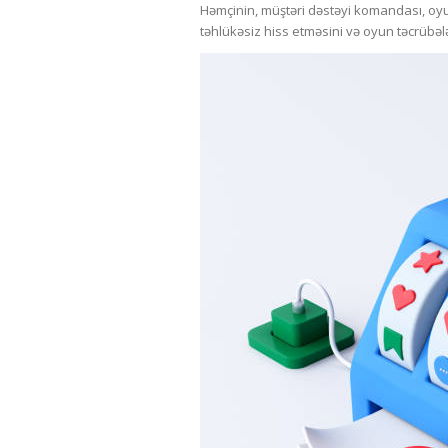
Həmçinin, müştəri dəstəyi komandası, oyu
təhlükəsiz hiss etməsini və oyun təcrübələr