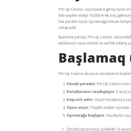
Pin Up Casino, oyunçulara geniş oyun seçim
ildə təqdim etdiyi 10,000 ₼-lik xoş gəlmisi
hər yerdən oyun oynamağa imkan tanıyır. 
rahat edir.
Bununla yanaşı, Pin Up Casino, dünyadakı 
təhlükəsiz oyun mühiti və sərfəli ödəniş ş
Başlamaq 
Pin Up Casino-da oyun təcrübənizi başlama
Hesab yaradın:
Pin Up Casino-nun r
Detallarınızı təsdiqləyin:
E-poçt və
Depozit edin:
Oyun hesabınıza seçd
Oyun seçin:
Təqdim edilən oyunlar 
Oynamağa başlayın:
Seçdiyiniz oyu
Qeydiyyat prosesi sürətlidir və asand