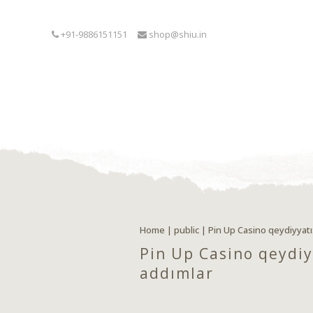
+91-9886151151
shop@shiu.in
Home
|
public
|
Pin Up Casino qeydiyyatı
Pin Up Casino qeydiy
addımlar