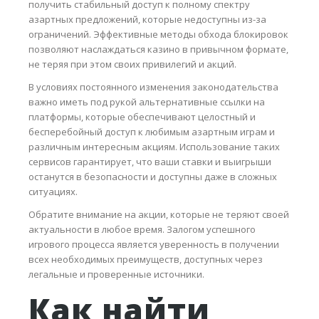
получить стабильный доступ к полному спектру
азартных предложений, которые недоступны из-за
ограничений. Эффективные методы обхода блокировок
позволяют наслаждаться казино в привычном формате,
не теряя при этом своих привилегий и акций.
В условиях постоянного изменения законодательства
важно иметь под рукой альтернативные ссылки на
платформы, которые обеспечивают целостный и
бесперебойный доступ к любимым азартным играм и
различным интересным акциям. Использование таких
сервисов гарантирует, что ваши ставки и выигрыши
останутся в безопасности и доступны даже в сложных
ситуациях.
Обратите внимание на акции, которые не теряют своей
актуальности в любое время. Залогом успешного
игрового процесса является уверенность в получении
всех необходимых преимуществ, доступных через
легальные и проверенные источники.
Как найти