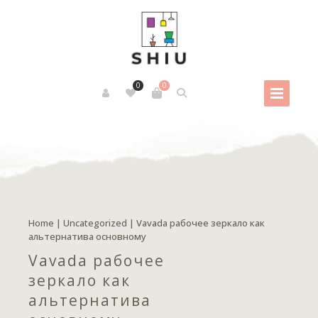
0
0
Home
|
Uncategorized
|
Vavada рабочее зеркало как
альтернатива основному
Vavada рабочее
зеркало как
альтернатива