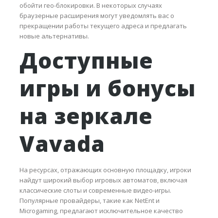
обойти гео-блокировки. В некоторых случаях
браузерные расширения могут уведомлять вас о
прекращении работы текущего адреса и предлагать
новые альтернативы.
Доступные
игры и бонусы
на зеркале
Vavada
На ресурсах, отражающих основную площадку, игроки
найдут широкий выбор игровых автоматов, включая
классические слоты и современные видео-игры.
Популярные провайдеры, такие как NetEnt и
Microgaming, предлагают исключительное качество