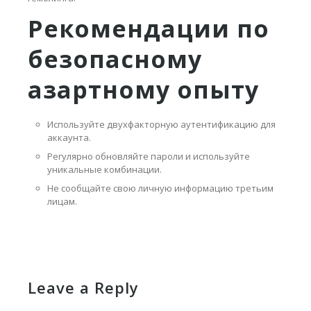
Рекомендации по
безопасному
азартному опыту
Используйте двухфакторную аутентификацию для
аккаунта.
Регулярно обновляйте пароли и используйте
уникальные комбинации.
Не сообщайте свою личную информацию третьим
лицам.
Leave a Reply