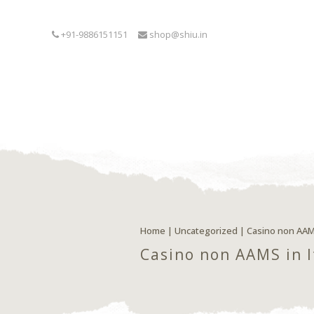
+91-9886151151
shop@shiu.in
Home
|
Uncategorized
|
Casino non AAMS 
Casino non AAMS in It