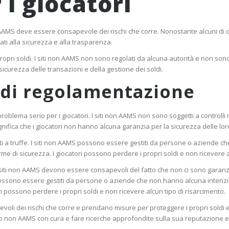
r i giocatori
n AAMS deve essere consapevole dei rischi che corre. Nonostante alcuni di q
i alla sicurezza e alla trasparenza.
 propri soldi. I siti non AAMS non sono regolati da alcuna autorità e non sono s
sicurezza delle transazioni e della gestione dei soldi.
di regolamentazione
lema serio per i giocatori. I siti non AAMS non sono soggetti a controlli r
nifica che i giocatori non hanno alcuna garanzia per la sicurezza delle loro
tti a truffe. I siti non AAMS possono essere gestiti da persone o aziende 
me di sicurezza. I giocatori possono perdere i propri soldi e non ricevere a
i siti non AAMS devono essere consapevoli del fatto che non ci sono garanzi
possono essere gestiti da persone o aziende che non hanno alcuna intenzio
ori possono perdere i propri soldi e non ricevere alcun tipo di risarcimento.
evoli dei rischi che corre e prendano misure per proteggere i propri soldi e
no non AAMS con cura e fare ricerche approfondite sulla sua reputazione e