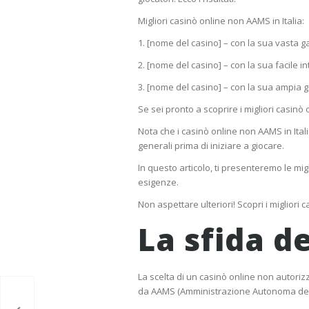
Migliori casinò online non AAMS in Italia:
1. [nome del casino] – con la sua vasta g
2. [nome del casino] – con la sua facile i
3. [nome del casino] – con la sua ampia g
Se sei pronto a scoprire i migliori casinò
Nota che i casinò online non AAMS in Ital
generali prima di iniziare a giocare.
In questo articolo, ti presenteremo le migl
esigenze.
Non aspettare ulteriori! Scopri i migliori 
La sfida d
La scelta di un casinò online non autoriz
da AAMS (Amministrazione Autonoma dei Mo