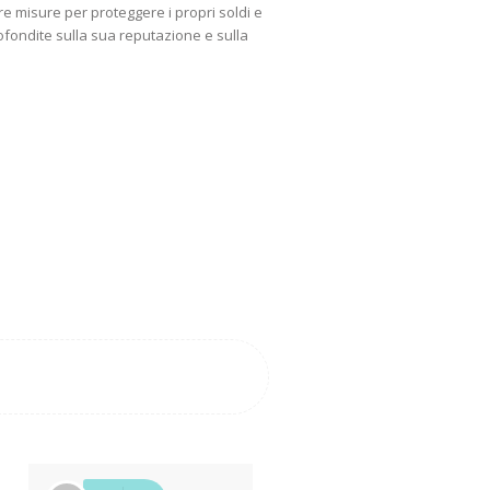
re misure per proteggere i propri soldi e
ofondite sulla sua reputazione e sulla