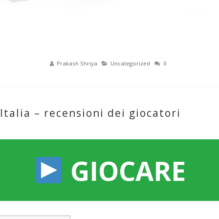
Prakash Shriya
Uncategorized
0
talia – recensioni dei giocatori
GIOCARE