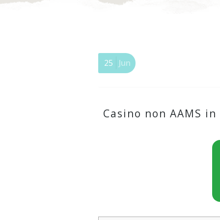
25
Jun
Casino non AAMS in I