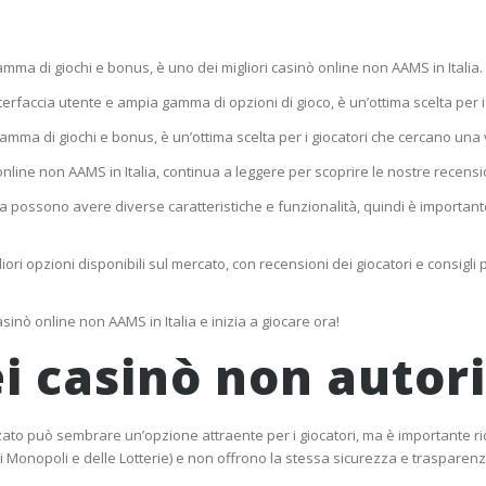
amma di giochi e bonus, è uno dei migliori casinò online non AAMS in Italia.
nterfaccia utente e ampia gamma di opzioni di gioco, è un’ottima scelta per i 
amma di giochi e bonus, è un’ottima scelta per i giocatori che cercano una v
 online non AAMS in Italia, continua a leggere per scoprire le nostre recensio
ia possono avere diverse caratteristiche e funzionalità, quindi è importante
iori opzioni disponibili sul mercato, con recensioni dei giocatori e consigli p
casinò online non AAMS in Italia e inizia a giocare ora!
ei casinò non autori
zato può sembrare un’opzione attraente per i giocatori, ma è importante ri
nopoli e delle Lotterie) e non offrono la stessa sicurezza e trasparenza