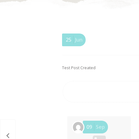
25
Jun
Test Post Created
09
Sep
ingly
mers