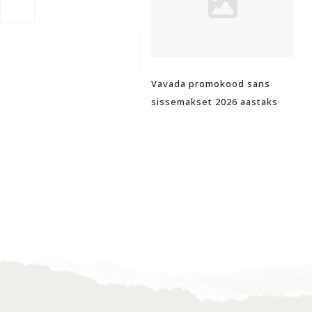
Vavada promokood sans
sissemakset 2026 aastaks