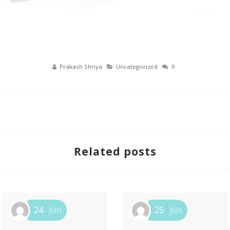
Prakash Shriya
Uncategorized
0
Related posts
24
Jun
25
Jun